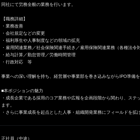
同社にて労務全般の業務を行います。
【職務詳細】
・業務改善
・会社規定などの変更
・福利厚生や人事制度などの領域の拡充
・雇用関連業務／社会保険関連手続き／雇用保険関連業務（各種法令
・給与計算／勤怠管理／労働時間管理
・行政対応 等
事業への深い理解を持ち、経営層や事業部を巻き込みながらIPO準備
■本ポジションの魅力
・成長企業である採用のコア業務や広報を企画段階から関わり、ステ
ます。
・さらに事業成長を起点とした人事・組織開発業務にフィールドを拡
正社員（中途）