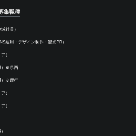
募集職種
地域社員）
NS運用・デザイン制作・観光PR）
リア）
用）※県西
用）※鹿行
リア）
リア）
員）