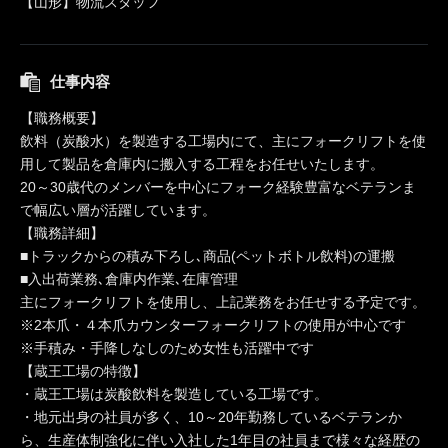
【山形】物流スタッフ
仕事内容
【職務概要】
飲料（炭酸水）を製造する工場内にて、主にフォークリフトを使
用して製品を倉庫内に搬入する工程をお任せいたします。
20～30歳代のメンバーを中心にフォーク経験豊富なベテランま
で幅広い層が活躍しています。
【職務詳細】
■トラックからの積み下ろし､商品(ペットボトル飲料)の運搬
■入出荷業務､倉庫内作業､在庫管理
主にフォークリフトを使用し、上記業務をお任せする予定です。
※2本爪・４本爪カウンターフォークリフトの使用が中心です
※手積み・手降しなしのため女性も活躍中です
【蔵王工場の特徴】
・蔵王工場は炭酸飲料を製造している工場です。
・地元出身の社員が多く、10～20年勤務しているベテランか
ら、生産体制強化に伴い入社した1年目の社員まで様々な経歴の