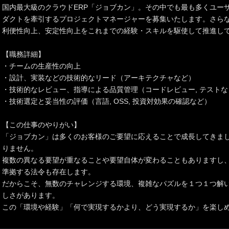
国内最大級のクラウドERP「ジョブカン」。その中でも最も多くユー
ダクトを牽引するプロジェクトマネージャーを募集いたします。さら
利便性向上、安定性向上をこれまでの経験・スキルを駆使して推進し
【職務詳細】
・チームの生産性の向上
・設計、実装などの技術的なリード（アーキテクチャなど）
・技術的なレビュー、指導による品質管理（コードレビュー, テストな
・技術選定と妥当性の評価（言語, OSS, 投資対効果の確認など）
【この仕事のやりがい】
「ジョブカン」は多くのお客様のご要望に応えることで成長してきま
りません。
複数の異なる要望が重なることや要望自体が変わることもありますし
準拠する法令も存在します。
だからこそ、無数のチャレンジする環境、複雑なパズルを１つ１つ解
しさがあります。
この「環境や経験」「何で実現するかより、どう実現するか」を楽し