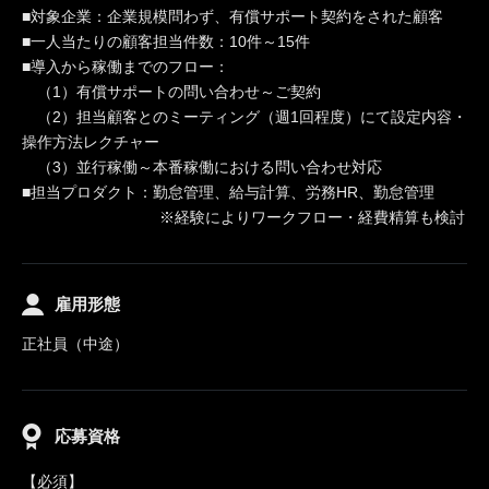
■対象企業：企業規模問わず、有償サポート契約をされた顧客
■一人当たりの顧客担当件数：10件～15件
■導入から稼働までのフロー：
（1）有償サポートの問い合わせ～ご契約
（2）担当顧客とのミーティング（週1回程度）にて設定内容・
操作方法レクチャー
（3）並行稼働～本番稼働における問い合わせ対応
■担当プロダクト：勤怠管理、給与計算、労務HR、勤怠管理
※経験によりワークフロー・経費精算も検討
雇用形態
正社員（中途）
応募資格
【必須】