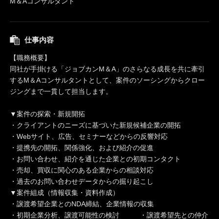
M＆Aコンサルタント
仕事内容
【職務概要】
同社が手掛ける「ジョブカンM＆A」のさらなる成長を共に牽引
するM＆Aコンサルタントとして、案件のソーシングからクロー
ジングまで一貫して担当します。
▼案件の探索・新規開拓
・クライアントのニーズに基づいた新規候補企業の開拓
・Webサイト、広告、セミナーなどからの反響対応
・提携先の開拓、関係強化、および紹介の促進
・お問い合わせ、紹介を通じた企業との初期コンタクト
・売却、買収に関心のある企業からの相談対応
・過去のお問い合わせデータからの掘り起こし
▼案件組成（情報収集・資料作成）
・譲渡希望企業とのNDA締結、企業情報の収集
・初期企業分析、譲渡可能性の検討 ・譲渡希望先との仲介