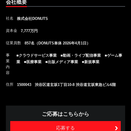
会社概要
社名
株式会社DONUTS
資本金
7,777万円
従業員数
857名（DONUTS単体 2026年4月1日）
事
■クラウドサービス事業 ■動画・ライブ配信事業 ■ゲーム事
業
業 ■医療事業 ■出版メディア事業 ■新規事業
内
容
住所
1500043 渋谷区道玄坂1丁目10-8 渋谷道玄坂東急ビル6階
ご応募はこちらから
応募する