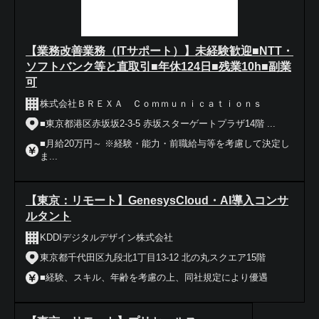
【業務改善業務（ITサポート）】未経験歓迎■NTT・
ソフトバンク等と直取引■年休124日■残業10h■副業
可
株式会社ＢＲＥＸＡ Ｃｏｍｍｕｎｉｃａｔｉｏｎｓ
■東京都港区赤坂坂2-3-5 赤坂スターゲートプラザ14階 ...
■月給20万円～ ※経験・能力・前職給与等を考慮して決定し
ま...
【東京：リモート】GenesysCloud・AI導入コンサ
ルタント
KDDIデジタルデザイン株式会社
東京都千代田区九段北1丁目13-12 北の丸スクエア15階
■経験、スキル、年齢を考慮の上、同社規定により優遇