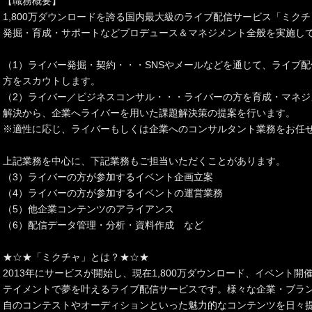
【職務概要】
1,800万ダウンロードを誇る国内最大級のライブ配信サービス「ミク
発掘・育成・サポートなどプロデュース＆マネジメント全般を実施し
（1）ライバー発掘・契約・・・SNSやメールなどを通じて、ライブ
方をスカウトします。
（2）ライバー／ビジネスコンサル・・・ライバーの方を育成・マネジ
解決から、企業へライバーを用いた課題解決策の提案を行います。
※適性に応じ、ライバーもしくは企業へのコンサルタント業務をお任
上記業務を中心に、下記業務もご担当いただくことがあります。
（3）ライバーの方が参加するイベント企画立案
（4）ライバーの方が参加するイベントの運営業務
（5）他企業コンテンツのアライアンス
（6）配信データ管理・分析・資料作成 など
★☆★「ミクチャ」とは？★☆★
2013年にサービスが開始し、現在1,800万ダウンロード、イベント開
テイメントで夢を叶えるライブ配信サービスです。様々な企業・ブラ
自のコンテストやオーディションといった魅力的なコンテンツを日々