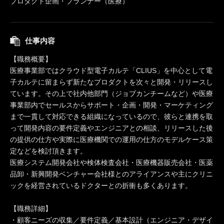
プロダクト企画・プランナー（医療）
仕事内容
【職務概要】
医療事業部ではクラウド型電子カルテ「CLIUS」を中心として電
子カルテに留まらず新たなプロダクトを次々と開発・リリースし
ています。その上で社内他部門（ジョブカンチームなど）や医療
事業部内でセールスからサポート・企画・開発・マーケティング
まで一貫して対応できる組織になっているので、彼らと連携を取
って開発内容の要件定義やエンジニアとの相談、リリースした後
の提供の仕方や実際に医療機関での運用の仕方のモデルケース策
定などを検討頂きます。
医療システム開発会社や検体検査会社・医療機器販売会社・医薬
品卸・新興開発ベンチャー会社様とのアライアンスや主にクリニ
ックを経営されているドクターとの折衝も多くあります。
【職務詳細】
・顧客ニーズの収集／要件定義／基本設計（エンジニア・デザイ