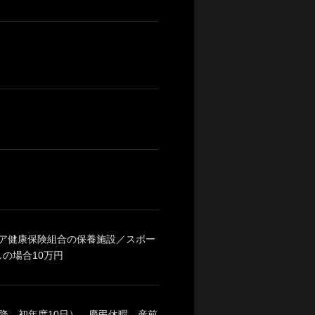
ェア健康保険組合の保養施設／スポー
の場合10万円
降、初年度10日）、慶弔休暇、産前