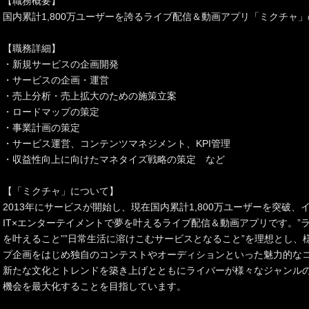
【職務概要】
国内累計1,800万ユーザーを誇るライブ配信＆動画アプリ「ミクチャ
【職務詳細】
・新規サービスの企画開発
・サービスの企画・運営
・売上分析・売上拡大のための施策立案
・ロードマップの策定
・事業計画の策定
・サービス運営、コンテンツマネジメント、KPI管理
・収益性向上に向けたマネタイズ戦略の策定 など
【「ミクチャ」について】
2013年にサービスが開始し、現在国内累計1,800万ユーザーを突破
IT×エンターテイメントで夢を叶えるライブ配信＆動画アプリです。”
を叶えること””日常生活に溶けこむサービスとなること”を理想とし、
プ企画をはじめ独自のコンテストやオーディションといった魅力的な
新たな文化とトレンドを築き上げとともにライバーが様々なジャンル
機会を最大化することを目指しています。