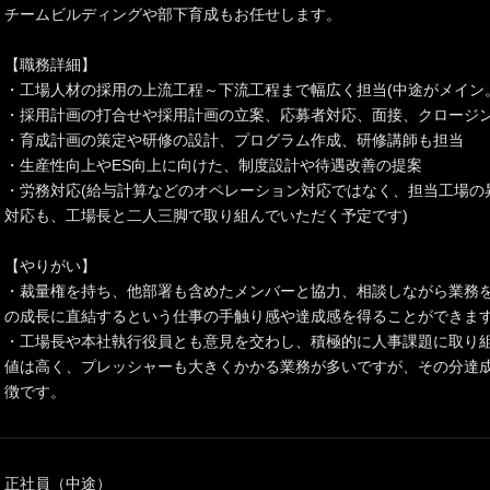
チームビルディングや部下育成もお任せします。
【職務詳細】
・工場人材の採用の上流工程～下流工程まで幅広く担当(中途がメイン
・採用計画の打合せや採用計画の立案、応募者対応、面接、クロージ
・育成計画の策定や研修の設計、プログラム作成、研修講師も担当
・生産性向上やES向上に向けた、制度設計や待遇改善の提案
・労務対応(給与計算などのオペレーション対応ではなく、担当工場の
対応も、工場長と二人三脚で取り組んでいただく予定です)
【やりがい】
・裁量権を持ち、他部署も含めたメンバーと協力、相談しながら業務
の成長に直結するという仕事の手触り感や達成感を得ることができま
・工場長や本社執行役員とも意見を交わし、積極的に人事課題に取り
値は高く、プレッシャーも大きくかかる業務が多いですが、その分達
徴です。
正社員（中途）