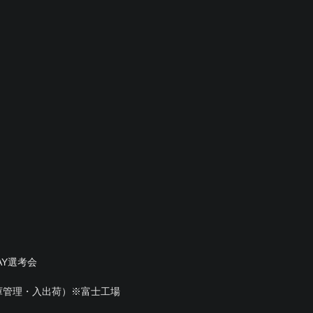
AY選考会
庫管理・入出荷）※富士工場