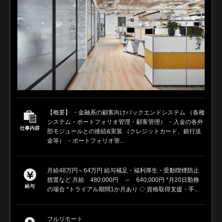
【概要】 ・金融系の顧客向けバックエンドシステム （各種
システム・ポートフォリオ管理・顧客管理） ・入金の各外
仕事内容
部モジュールとの接続&実装 （クレジットカード、銀行送
金等） ・ポートフォリオ管...
月給48万円～64万円 給与補足・福利厚生・受動喫煙防止
措置など 月給 480,000円 ～ 640,000円 *月20日勤務
給与
の場合 *トライアル期間1か月あり ◇ 資格取得支援・手...
フルリモート