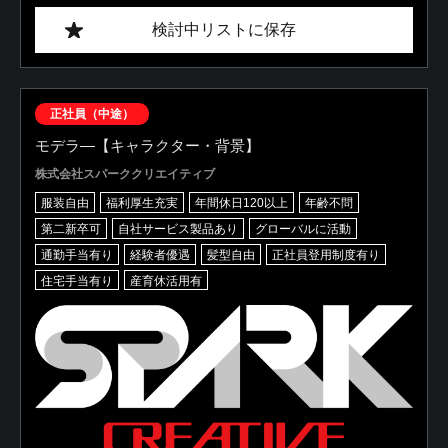
検討中リストに保存
正社員（中途）
モデラ―【キャラクター・背景】
株式会社スパーククリエイティブ
服装自由
福利厚生充実
年間休日120以上
年齢不問
第二新卒可
自社サービス製品あり
グローバルに活動
通勤手当有り
経験者優遇
髪型自由
正社員登用制度有り
住宅手当有り
産育休活用有