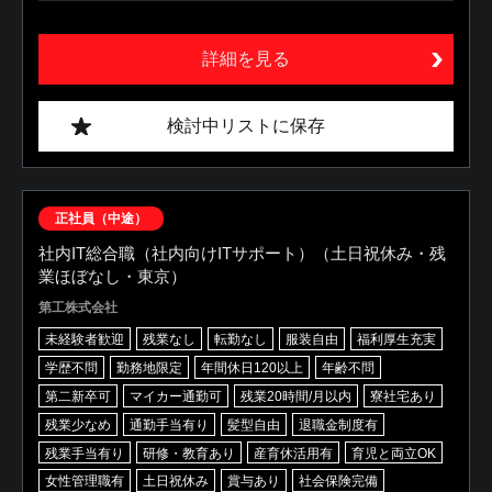
詳細を見る
検討中リストに保存
正社員（中途）
社内IT総合職（社内向けITサポート）（土日祝休み・残
業ほぼなし・東京）
第工株式会社
未経験者歓迎
残業なし
転勤なし
服装自由
福利厚生充実
学歴不問
勤務地限定
年間休日120以上
年齢不問
第二新卒可
マイカー通勤可
残業20時間/月以内
寮社宅あり
残業少なめ
通勤手当有り
髪型自由
退職金制度有
残業手当有り
研修・教育あり
産育休活用有
育児と両立OK
女性管理職有
土日祝休み
賞与あり
社会保険完備