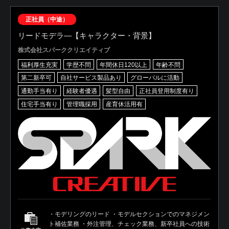
正社員（中途）
リードモデラ―【キャラクター・背景】
株式会社スパーククリエイティブ
福利厚生充実
学歴不問
年間休日120以上
年齢不問
第二新卒可
自社サービス製品あり
グローバルに活動
通勤手当有り
経験者優遇
髪型自由
正社員登用制度有り
住宅手当有り
管理職採用
産育休活用有
・モデリングのリード ・モデルセクションでのマネジメン
ト補佐業務 ・外注管理、チェック業務、新卒社員への技術