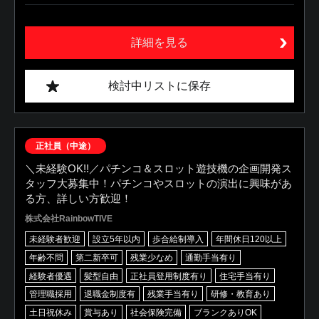
詳細を見る
検討中リストに保存
正社員（中途）
＼未経験OK!!／パチンコ＆スロット遊技機の企画開発ス
タッフ大募集中！パチンコやスロットの演出に興味があ
る方、詳しい方歓迎！
株式会社RainbowTIVE
未経験者歓迎
設立5年以内
歩合給制導入
年間休日120以上
年齢不問
第二新卒可
残業少なめ
通勤手当有り
経験者優遇
髪型自由
正社員登用制度有り
住宅手当有り
管理職採用
退職金制度有
残業手当有り
研修・教育あり
土日祝休み
賞与あり
社会保険完備
ブランクありOK