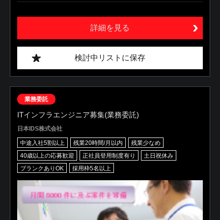
詳細を見る
検討中リストに保存
業務委託
ITインフラエンジニア募集(業務委託)
日本IDS株式会社
中途入社5割以上
残業20時間/月以内
残業少なめ
40歳以上の応募歓迎
正社員登用制度有り
土日祝休み
ブランクありOK
採用枠5名以上