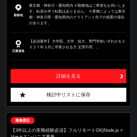
東京都・神奈川・愛知県内 ※勤務地はご希望をお伺いしま
す。転居を伴う転勤はありません。 ※業務によっては東京
勤務地
都・神奈川県・愛知県内のクライアント先での就業の場合
があります。
【必須要件】 大学院、大学、短大、専門学校いずれかを２
０２７年３月に卒業される方 文理不問、...
応募資格
詳細を見る
検討中リストに保存
業務委託
【3年以上の実務経験必須】フルリモートOK|Node.js ×
Vue.jsエンジニア募集