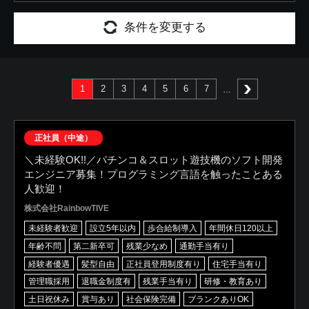
条件を変更する
1
2
3
4
5
6
7
次へ
正社員（中途）
＼未経験OK!!／パチンコ＆スロット遊技機のソフト開発
エンジニア募集！プログラミング言語を触ったことある
人歓迎！
株式会社RainbowTIVE
未経験者歓迎
設立5年以内
歩合給制導入
年間休日120以上
年齢不問
第二新卒可
残業少なめ
通勤手当有り
経験者優遇
髪型自由
正社員登用制度有り
住宅手当有り
管理職採用
退職金制度有
残業手当有り
研修・教育あり
土日祝休み
賞与あり
社会保険完備
ブランクありOK