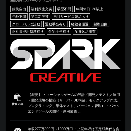
株式会社スパーククリエイティブ
服装自由
福利厚生充実
学歴不問
年間休日120以上
年齢不問
第二新卒可
自社サービス製品あり
グローバルに活動
通勤手当有り
経験者優遇
髪型自由
正社員登用制度有り
住宅手当有り
産育休活用有
【概要】 ・ソーシャルゲームの設計／開発／テスト／運用
・開発環境の構築（サーバ・DB構築、モックアップ作成、
仕事内容
プログラミング、単体テスト、バージョン管理） ・バック
エンドツールの開発・運用業務 ...
年収277万800円～1000万円 ・上記年収は固定残業代を含