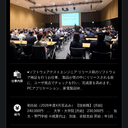
●ソフトウェアテストエンジニア リリース前のソフトウェ
ア検証を行うお仕事。 製品が世の中にリリースされる前
仕事内容
に、ユーザ視点でチェックを行い、完成度を高めます。
PCアプリケーション、家電製品W...
初任給（2026年度4月見込み） 【技術職】 [月給]
240,000円 … 大学・大学院 [月給] 230,000円 … 短
給与
大・専門学校 ※残業代は、別途、全額支給 昇給：年1回 ...