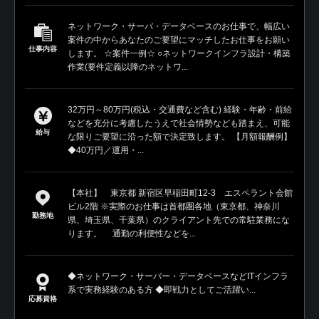
ネットワーク・サーバ・データベースのお仕事で、幅広い
案件の中からあなたのご要望にマッチしたお仕事をお願い
仕事内容
します。 ☆案件一例☆ ○ネットワークインフラ設計・構築
作業(要件定義以降のネットワ...
32万円～80万円(税込・交通費など含む) 経験・年齢・前給
などを充分に考慮したうえで社会情勢なども踏まえ、可能
給与
な限りご要望に沿った額で決定致します。 【月額報酬例】
◆40万円／運用・...
【本社】 東京都 新宿区早稲田町12-3 エスペラント会館
ビル2階 ※実際のお仕事は首都圏各地（東京都、神奈川
勤務地
県、埼玉県、千葉県）のクライアント先での常駐業務にな
ります。 通勤の利便性などを...
◆ネットワーク・サーバー・データベースなどITインフラ
系で実務経験のある方 ◆即戦力としてご活躍い...
応募資格