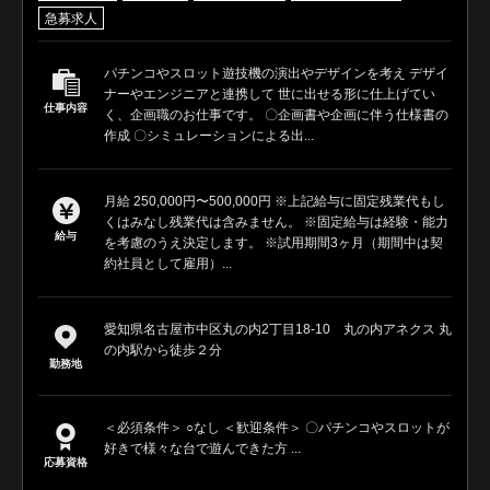
急募求人
パチンコやスロット遊技機の演出やデザインを考え デザイ
ナーやエンジニアと連携して 世に出せる形に仕上げてい
仕事内容
く、企画職のお仕事です。 〇企画書や企画に伴う仕様書の
作成 〇シミュレーションによる出...
月給 250,000円〜500,000円 ※上記給与に固定残業代もし
くはみなし残業代は含みません。 ※固定給与は経験・能力
給与
を考慮のうえ決定します。 ※試用期間3ヶ月（期間中は契
約社員として雇用）...
愛知県名古屋市中区丸の内2丁目18-10 丸の内アネクス 丸
の内駅から徒歩２分
勤務地
＜必須条件＞ ○なし ＜歓迎条件＞ 〇パチンコやスロットが
好きで様々な台で遊んできた方 ...
応募資格