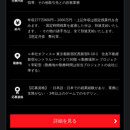
仕事内容
指導、その他取引先との折衝業務
年収277万800円～1000万円 ・上記年収は固定残業代を含
みます。 ・固定時間残業を超過した分は、別途支給いたし
給与
ます。 ・その他の諸手当は、全て別途支給いたします。
【想定月収 弊社実...
≪本社オフィス≫ 東京都新宿区西新宿6-18-1 住友不動産
新宿セントラルパークタワ30階 ≪勤務場所≫ プロジェク
勤務地
ト常駐型（勤務地や勤務時間は担当プロジェクトの会社に
準ずる）
【応募資格】 ・日本語：日本での就業経験があり、業務に
支障がない ・3年以上のゲームでのモデリン...
応募資格
詳細を見る