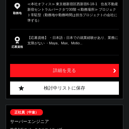
≪本社オフィス≫ 東京都新宿区西新宿6-18-1 住友不動産
新宿セントラルパークタワ30階 ≪勤務場所≫ プロジェク
勤務地
ト常駐型（勤務地や勤務時間は担当プロジェクトの会社に
準ずる）
【応募資格】 ・日本語：日本での就業経験があり、業務に
支障がない ・Maya、Max、Motio...
応募資格
詳細を見る
検討中リストに保存
正社員（中途）
サーバーエンジニア