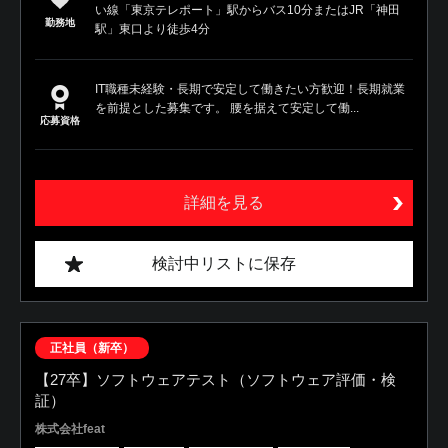
い線「東京テレポート」駅からバス10分またはJR「神田
勤務地
駅」東口より徒歩4分
IT職種未経験・長期で安定して働きたい方歓迎！長期就業
を前提とした募集です。 腰を据えて安定して働...
応募資格
詳細を見る
検討中リストに保存
正社員（新卒）
【27卒】ソフトウェアテスト（ソフトウェア評価・検
証）
株式会社feat