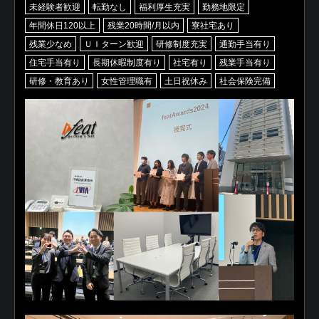
未経験者歓迎
転勤なし
福利厚生充実
勤務地限定
年間休日120以上
残業20時間/月以内
寮社宅あり
残業少なめ
ＵＩターン歓迎
研修制度充実
通勤手当有り
住宅手当有り
長期休暇制度有り
社宅有り
残業手当有り
研修・教育あり
女性管理職有
土日祝休み
社会保険完備