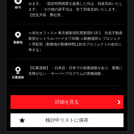
みます。 ・固定時間残業を超過した分は、別途支給いたし
給与
ます。 ・その他の諸手当は、全て別途支給いたします。
【想定月収 弊社実...
≪本社オフィス≫ 東京都新宿区西新宿6-18-1 住友不動産
新宿セントラルパークタワ30階 ≪勤務場所≫ プロジェク
勤務地
ト常駐型（勤務地や勤務時間は担当プロジェクトの会社に
準ずる）
【応募資格】 ・日本語：日本での就業経験があり、業務に
支障がない ・サーバープログラムの実務経験...
応募資格
詳細を見る
検討中リストに保存