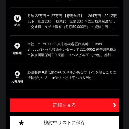
月給 22万円 〜 27万円 【想定年収】 264万円～324万円
以下、別途支給 ・残業代：全額支給 ※固定残業制度なし
給与
・交通費：支給上限有（月額50,000円） ・資格手当：...
本社：〒150-0033 東京都渋谷区猿楽町3-3 Imas
Shibuya3F 横浜技術センター：〒221-0052 神奈川県横浜
勤務地
市神奈川区栄町2-9 東部ヨコハマビル2F その他、首都...
必須要件 ■最低限のPCスキルがある方（PCを触ることに
抵抗がない方） ■借り上げ社宅への入居が...
応募資格
詳細を見る
検討中リストに保存