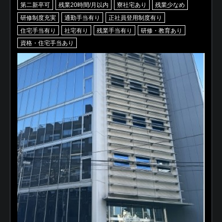
第二新卒可
残業20時間/月以内
寮社宅あり
残業少なめ
研修制度充実
通勤手当有り
正社員登用制度有り
住宅手当有り
社宅有り
残業手当有り
研修・教育あり
資格・住宅手当あり