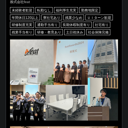
株式会社feat
未経験者歓迎
転勤なし
福利厚生充実
勤務地限定
年間休日120以上
寮社宅あり
残業少なめ
ＵＩターン歓迎
研修制度充実
通勤手当有り
長期休暇制度有り
社宅有り
残業手当有り
研修・教育あり
土日祝休み
社会保険完備