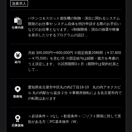
急募求人
パチンコ＆スロット遊技機の制御・演出に関わるシステム
開発のお仕事や システム自体を特許申請する際のお手伝い
仕事内容
などのお仕事となります。 ○制御開発：演出の抽選や映像
を表示したりするプログラムの設計...
月給 300,000円〜600,000円 ※固定残業20時間（￥37,800
～￥75,500）を含む/月 ※固定給与は経験・能力を考慮の
給与
うえ決定します。 ※試用期間3ヶ月（期間中は契約社員と
して...
愛知県名古屋市中区丸の内2丁目18-10 丸の内アネクスビ
ル 丸の内駅から徒歩２分 ※事務所移転による名古屋市内で
勤務地
の転勤はあります
＜必須条件＞ ○なし ＜歓迎条件＞ 〇ソフト開発に対して意
欲がある方 〇PC基本操作（W...
応募資格