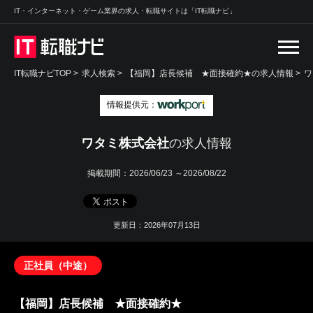
IT・インターネット・ゲーム業界の求人・転職サイトは「IT転職ナビ」
IT転職ナビTOP
>
求人検索
>
【福岡】店長候補 ★面接確約★の求人情報 >
ワ
情報提供元：
ワタミ株式会社
の求人情報
掲載期間：
2026/06/23 ～2026/08/22
更新日：2026年07月13日
正社員（中途）
【福岡】店長候補 ★面接確約★