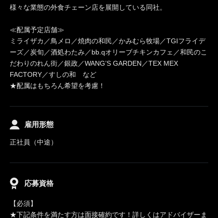
様々な業態の外食チェーン店を展開している同社。
≪配属予定店舗≫
ミライザカ／鳥メロ／焼肉の和民／かみむら牧場／TGIフライデ
ーズ／炭旬／酒処わたみ／bb.qオリーブチキンカフェ／和民のこ
だわりのれん街／銀政／WANG’S GARDEN／TEX MEX
FACTORY／すしの和 など
★配属はもちろん希望を考慮！
雇用形態
正社員（中途）
応募資格
【必須】
★下記条件を満たす方は面接確約です！詳しくはアドバイザーま