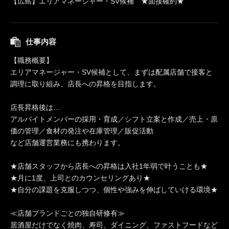
【広島】エリアマネージャー・SV候補 ★面接確約★
仕事内容
【職務概要】
エリアマネージャー・SV候補として、まずは配属店舗で接客と
調理に取り組み、店長への昇格を目指します。
店長昇格後は…
アルバイトメンバーの採用・育成／シフト立案と作成／売上・原
価の管理／食材の発注や在庫管理／販促活動
など店舗運営業務にも携わります。
★店舗スタッフから店長への昇格は入社1年弱で叶うことも★
★月に1度、上司とのカウンセリングあり★
★自分の課題を克服しつつ、個性や強みを伸ばしていける環境★
≪店舗ブランドごとの独自研修有≫
居酒屋だけでなく焼肉、寿司、ダイニング、ファストフードなど