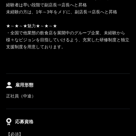
経験者は早い段階で副店長⇒店長へと昇格
未経験の方は、1年～3年をメドに、副店長⇒店長へと昇格
★～★～★魅力★～★～★
・全国で他業態の飲食店を展開中のグループ企業、未経験から
様々なビジョンを目指していけるよう、充実した研修制度と独立
支援制度を用意しております。
雇用形態
正社員（中途）
応募資格
【必須】