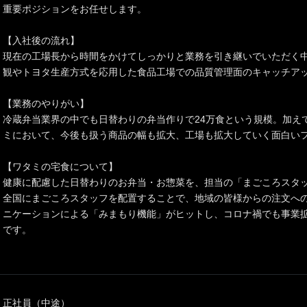
重要ポジションをお任せします。
【入社後の流れ】
現在の工場長から時間をかけてしっかりと業務を引き継いでいただく
観やトヨタ生産方式を応用した食品工場での品質管理面のキャッチア
【業務のやりがい】
冷蔵弁当業界の中でも日替わりの弁当作りで24万食という規模。加え
ミにおいて、今後も扱う商品の幅も拡大、工場も拡大していく面白い
【ワタミの宅食について】
健康に配慮した日替わりのお弁当・お惣菜を、担当の「まごころスタ
全国にまごころスタッフを配置することで、地域の皆様からの注文へ
ニケーションによる「みまもり機能」がヒットし、コロナ禍でも事業
です。
正社員（中途）