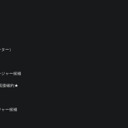
ンター）
ージャー候補
面接確約★
ジャー候補