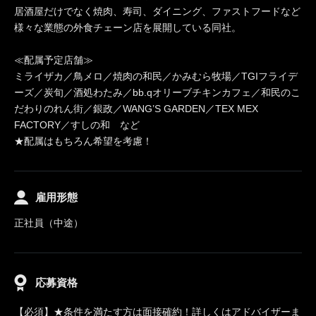
居酒屋だけでなく焼肉、寿司、ダイニング、ファストフードなど
様々な業態の外食チェーン店を展開している同社。
≪配属予定店舗≫
ミライザカ／鳥メロ／焼肉の和民／かみむら牧場／TGIフライデ
ーズ／炭旬／酒処わたみ／bb.qオリーブチキンカフェ／和民のこ
だわりのれん街／銀政／WANG’S GARDEN／TEX MEX
FACTORY／すしの和 など
★配属はもちろん希望を考慮！
雇用形態
正社員（中途）
応募資格
【必須】★条件を満たす方は面接確約！詳しくはアドバイザーま