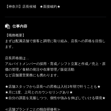
【神奈川】店長候補 ★面接確約★
仕事内容
【職務概要】
まずは配属店舗で接客と調理に取り組み、店長への昇格を目指し
ます。
店長昇格後は…
アルバイトメンバーの採用・育成／シフト立案と作成／売上・原
価の管理／食材の発注や在庫管理／販促活動
など店舗運営業務にも携わります。
★店舗スタッフから店長への昇格は入社1年弱で叶うことも★
★月に1度、上司とのカウンセリングあり★
★自分の課題を克服しつつ、個性や強みを伸ばしていける環境★
≪店舗ブランドごとの独自研修有≫