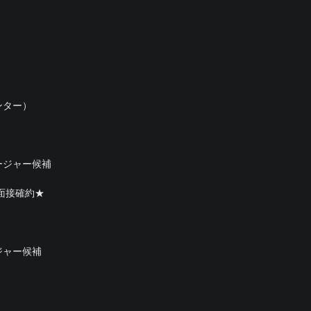
ンター）
ージャー候補
面接確約★
ジャー候補