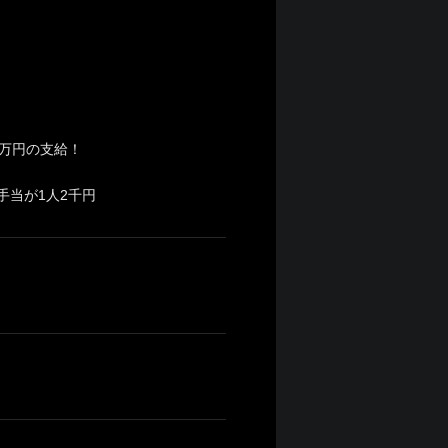
万円の支給！
手当が1人2千円