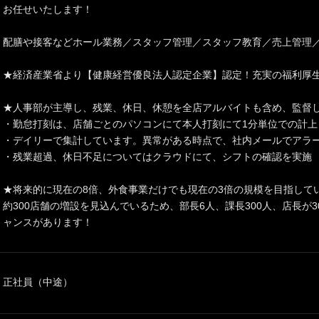
お任せいたします！
配膳や接客などホール業務／スタッフ管理／スタッフ教育／売上管理
★経済産業省より【健康経営優良法人認定企業】認定！充実の福利厚
★人事部が主導し、残業、休日、休憩を全店アルバイトも含め、監督
・勤怠打刻は、店舗ごとのパソコンにて本人打刻にて1分単位での計上
・デイリーで集計しています。異常がある時点で、社内メールでアラ
・残業超過、休日不足についてはクラウドにて、シフトの確認を実施
★将来的に現在の8倍、外食事業だけでも現在の3倍の規模を目指して
約300店舗の増設を見込んでいるため、部長6人、課長300人、店長が
ャンスがあります！
正社員（中途）