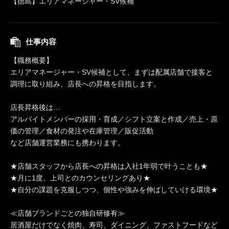
【徳島】エリアマネージャー・SV候補
仕事内容
【職務概要】
エリアマネージャー・SV候補として、まずは配属店舗で接客と
調理に取り組み、店長への昇格を目指します。
店長昇格後は…
アルバイトメンバーの採用・育成／シフト立案と作成／売上・原
価の管理／食材の発注や在庫管理／販促活動
など店舗運営業務にも携わります。
★店舗スタッフから店長への昇格は入社1年弱で叶うことも★
★月に1度、上司とのカウンセリングあり★
★自分の課題を克服しつつ、個性や強みを伸ばしていける環境★
≪店舗ブランドごとの独自研修有≫
居酒屋だけでなく焼肉、寿司、ダイニング、ファストフードなど