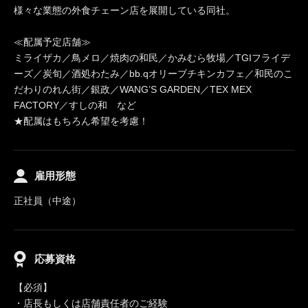
様々な業態の外食チェーン店を展開している同社。
≪配属予定店舗≫
ミライザカ／鳥メロ／焼肉の和民／かみむら牧場／TGIフライデ
ーズ／炭旬／酒処わたみ／bb.qオリーブチキンカフェ／和民のこ
だわりのれん街／銀政／WANG’S GARDEN／TEX MEX
FACTORY／すしの和 など
★配属はもちろん希望を考慮！
雇用形態
正社員（中途）
応募資格
【必須】
・店長もしくは店舗責任者のご経験