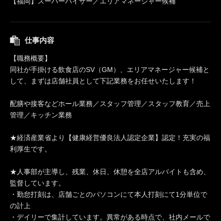
【福岡】スーパーバイザー／エリアマネージャー候補
仕事内容
【職務概要】
同社が手掛ける飲食店のSV（GM）、エリアマネージャー候補と
して、まずは店舗社員として下記業務をお任せいたします！
配膳や接客などホール業務／スタッフ管理／スタッフ教育／売上
管理／キッチン業務
★経済産業省より【健康経営優良法人認定企業】認定！充実の福
利厚生です。
★人事部が主導し、残業、休日、休憩を全店アルバイトも含め、
監督しています。
・勤怠打刻は、店舗ごとのパソコンにて本人打刻にて1分単位で
の計上
・デイリーで集計しています。異常がある時点で、社内メールで