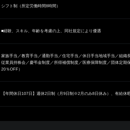
シフト制（所定労働時間8時間）
■経験、スキル、年齢を考慮の上、同社規定により優遇
家族手当／教育手当／通勤手当／住宅手当／休日手当地域手当／組織
従業員持株会／慶弔金制度／所得補償制度／医療保障制度／団体定期
20％OFF）
【年間休日107日】週休2日制（月9日制※2月のみ8日休み）、有給休暇