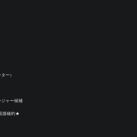
ンター）
ージャー候補
面接確約★