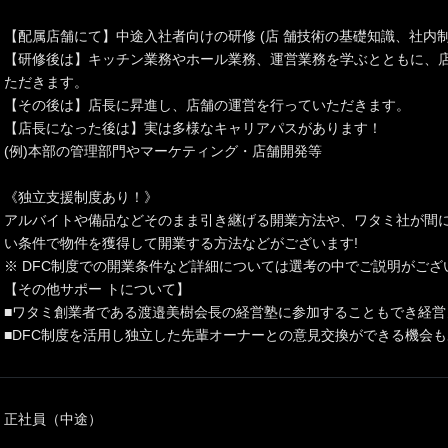
【配属店舗にて】中途入社者向けの研修 (店 舗技術の基礎知識、社内制
【研修後は】キッチン業務やホール業務、運営業務を学ぶとともに、
ただきます。
【その後は】店長に昇進し、店舗の運営を行っていただきます。
【店長になった後は】実は多様なキャリアパスがあります！
(例)本部の管理部門やマーケティング・店舗開発等
《独立支援制度あり！》
アルバイトや備品などそのまま引き継げる開業方法や、ワタミ社が間
い条件で物件を獲得して開業する方法などがございます!
※ DFC制度での開業条件など詳細については選考の中でご説明がござ
【その他サポー トについて】
■ワタミ創業者である渡邉美樹会長の経営塾に参加することもでき経営ノ
■DFC制度を活用し独立した先輩オーナーとの意見交換ができる機会
正社員（中途）