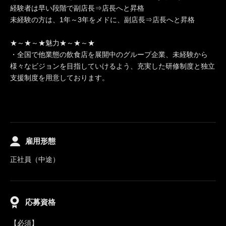
経験者は早い段階で副店長⇒店長へと昇格
未経験の方は、1年～3年をメドに、副店長⇒店長へと昇格
★～★～★魅力★～★～★
・全国で他業態の飲食店を展開中のグループ企業、未経験から
様々なビジョンを目指していけるよう、充実した研修制度と独立
支援制度を用意しております。
雇用形態
正社員（中途）
応募資格
【必須】