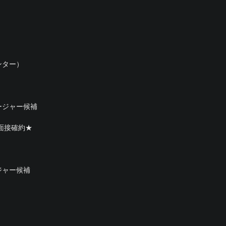
ンター）
ージャー候補
面接確約★
ジャー候補