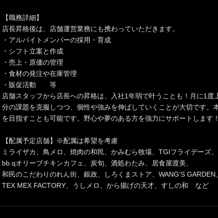
【職務詳細】
店長昇格後は、店舗運営業務にも携わっていただきます。
・アルバイトメンバーの採用・育成
・シフト立案と作成
・売上・原価の管理
・食材の発注や在庫管理
・販促活動 等
店舗スタッフから店長への昇格は、入社1年弱で叶うことも！月に1度
分の課題を克服しつつ、個性や強みを伸ばしていくことが大切です。
を目指すことも可能です。野心や夢のある方を強力にサポートします
【配属予定店舗】※配属は希望を考慮
ミライザカ、鳥メロ、焼肉の和民、かみむら牧場、TGIフライデーズ、
bb.qオリーブチキンカフェ、炭旬、酒処わたみ、居食屋渡美、
和民のこだわりのれん街、銀政、しろくまストア、WANG’S GARDEN
TEX MEX FACTORY、うしメロ、から揚げの天才、すしの和 など