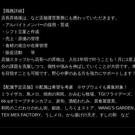
【職務詳細】
店長昇格後は、など店舗運営業務にも携わっていただきます。
・アルバイトメンバーの採用・育成
・シフト立案と作成
・売上・原価の管理
・食材の発注や在庫管理
・販促活動 等
店舗スタッフから店長への昇格は、入社1年弱で叶うことも！月に1度
分の課題を克服しつつ、個性や強みを伸ばしていくことが大切です。
を目指すことも可能です。野心や夢のある方を強力にサポートします
【配属予定店舗】※配属は希望を考慮 ※サブウェイも募集対象！
ミライザカ、鳥メロ、焼肉の和民、かみむら牧場、TGIフライデーズ、
bb.qオリーブチキンカフェ、炭旬、酒処わたみ、居食屋渡美、
和民のこだわりのれん街、銀政、しろくまストア、WANG’S GARDEN
TEX MEX FACTORY、うしメロ、から揚げの天才、すしの和 など