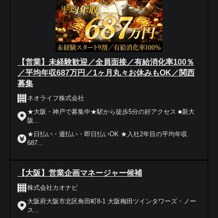
【営業】未経験歓迎／全員面接／有給消化率100％
／平均年収687万円／1ヶ月丸々お休みもOK／関西
募集
ネオライフ株式会社
★大阪・神戸で募集中★駅から徒歩5分の好アクセス ■新大
阪...
★日払い・週払い・即日払いOK ★入社2年目の平均年収
687...
【大阪】営業企画マネージャー候補
株式会社カオナビ
大阪府大阪市北区角田町8-1 大阪梅田ツインタワーズ・ノー
ス...