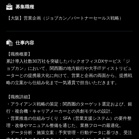
募集職種
【大阪】営業企画（ジョブカン／パートナーセールス戦略）
仕事内容
【職務概要】
累計導入社数30万社を突破したバックオフィスDXサービス「ジ
ョブカン」において、関西圏の地方銀行や大手ITディストリビュ
ーターとの提携最大化に向けて、営業と企画の両面から、提携戦
略の立案から仕組み化まで一気通貫で担当いただきます。
【職務詳細】
・アライアンス戦略の策定：関西圏のターゲット選定および、銀
行・複合機・キャリアメーカーとの共創モデルの設計。
・営業推進の仕組みづくり：SFA（営業支援システム）の要件整
理・改修やマニュアル整備を通じた、業務フローの最適化。
・データ分析・施策立案：予実管理・行動データに基づき、受注