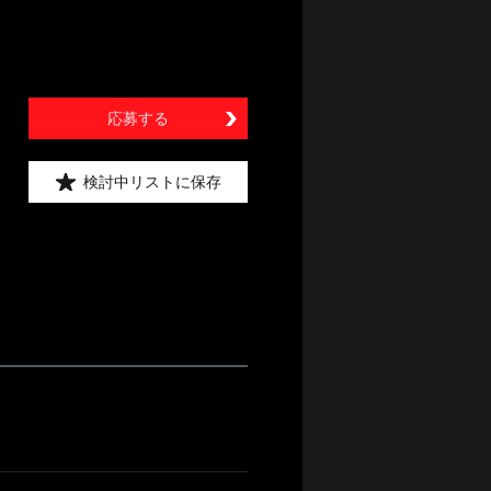
応募する
検討中リストに保存
）