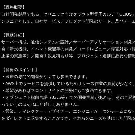
【職務概要】
自社開発製品である、クリニック向けクラウド型電子カルテ「CLIUS
ンジニアとして、自社サービス／プロダクト開発のリード、及びチー
【職務詳細】
サーバー構成、通信システムの設計／サーバーアプリケーション開発
発／新規機能、イベント機能等の開発／コードレビュー／障害対応（障
止策の実施等）／開発工数見積もり等、プロジェクト進捗に必要な情
【開発のポイント】
・医療の専門的知識がなくても参画できます。
・AWS上でサービスを提供しているためリリース作業の負荷が少なく
・希望があればフロントサイドの開発にもご参画できます。
・オブジェクト指向言語（Java等）での開発実績があれば、そのご経験
っていくのはそれほど難しくありません。
・営業、ディレクター、デザイナー、エンジニアが一つのチームにな
をダイレクトに収集することができ、それらのニーズを基にした開発