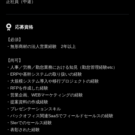
正社員（中途）
応募資格
【必須】
・無形商材の法人営業経験 2年以上
【尚可】
・人事／労務／勤怠業務における知見（勤怠管理経験etc）
・ERPや基幹システムの取り扱いの経験
・大規模システム導入や移行プロジェクトの経験
・RFPを作成した経験
・営業企画、WEBマーケティングの経験
・提案資料の作成経験
・プレゼンテーションスキル
・バックオフィス関連SaaSでフィールドセールスの経験
・SIerでのセールス経験
・表彰された経験