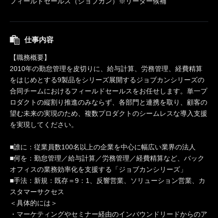
フィールドセールス（ジョブカン）※リーダー候補
仕事内容
【職務概要】
2010年の勤怠管理を皮切りに、給与計算、労務管理、経費精算
をはじめとする9製品をシリーズ展開するジョブカンシリーズの
合同チームにおけるフィールドセールスをお任せします。単一プ
ロダクトの縦割り推進のみならず、各部門と連携を取り、顧客の
望む未来の実現のため、複数プロダクトのシームレスな導入支援
を実現してください。
■誰に：従業員数100名以上の企業を中心に幅広い業界の法人
■何を：勤怠管理／給与計算／労務管理／経費精算など、バック
オフィスの業務効率化を支援する「ジョブカンシリーズ」
■手法：新規：既存＝9：1、反響営業、ソリューション営業、カ
スタマーサクセス
＜具体的には＞
・マーケティングやセミナー経由のインバウンドリードからのア