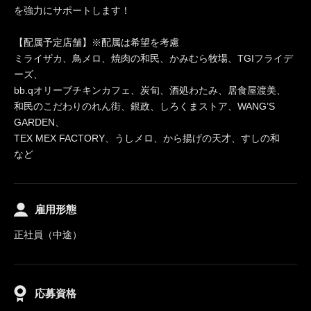
を強力にサポートします！
【配属予定店舗】※配属は希望を考慮
ミライザカ、鳥メロ、焼肉の和民、かみむら牧場、TGIフライデ
ーズ、
bb.qオリーブチキンカフェ、炭旬、酒処わたみ、居食屋渡美、
和民のこだわりのれん街、銀政、しろくまストア、WANG’S
GARDEN、
TEX MEX FACTORY、うしメロ、から揚げの天才、すしの和
など
雇用形態
正社員（中途）
応募資格