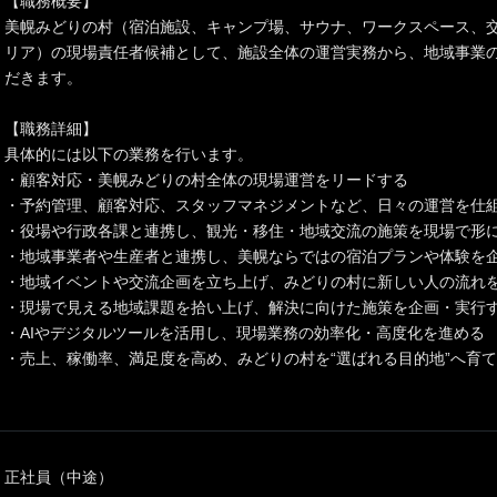
【職務概要】
美幌みどりの村（宿泊施設、キャンプ場、サウナ、ワークスペース、
リア）の現場責任者候補として、施設全体の運営実務から、地域事業
だきます。
【職務詳細】
具体的には以下の業務を行います。
・顧客対応・美幌みどりの村全体の現場運営をリードする
・予約管理、顧客対応、スタッフマネジメントなど、日々の運営を仕
・役場や行政各課と連携し、観光・移住・地域交流の施策を現場で形
・地域事業者や生産者と連携し、美幌ならではの宿泊プランや体験を
・地域イベントや交流企画を立ち上げ、みどりの村に新しい人の流れ
・現場で見える地域課題を拾い上げ、解決に向けた施策を企画・実行
・AIやデジタルツールを活用し、現場業務の効率化・高度化を進める
・売上、稼働率、満足度を高め、みどりの村を“選ばれる目的地”へ育
正社員（中途）