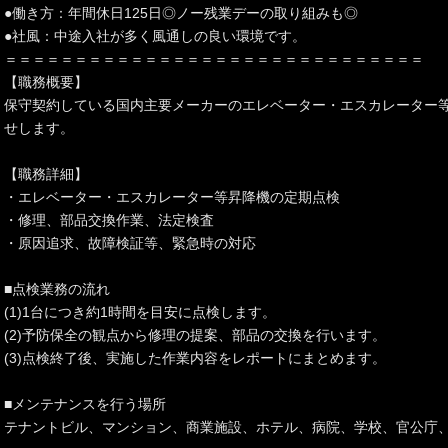
●働き方：年間休日125日◎ノー残業デーの取り組みも◎
●社風：中途入社が多く風通しの良い環境です。
＝＝＝＝＝＝＝＝＝＝＝＝＝＝＝＝＝＝＝＝＝＝＝＝＝＝＝＝＝＝
【職務概要】
保守契約している国内主要メーカーのエレベーター・エスカレーター
せします。
【職務詳細】
・エレベーター・エスカレーター等昇降機の定期点検
・修理、部品交換作業、法定検査
・原因追求、故障検証等、緊急時の対応
■点検業務の流れ
(1)1台につき約1時間を目安に点検します。
(2)予防保全の観点から修理の提案、部品の交換を行います。
(3)点検終了後、実施した作業内容をレポートにまとめます。
■メンテナンスを行う場所
テナントビル、マンション、商業施設、ホテル、病院、学校、官公庁