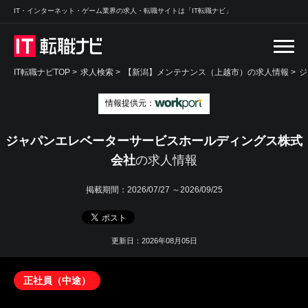
IT・インターネット・ゲーム業界の求人・転職サイトは「IT転職ナビ」
IT転職ナビTOP
>
求人検索
>
【新潟】メンテナンス（上越市）の求人情報 >
ジ
情報提供元：
ジャパンエレベーターサービスホールディングス株式
会社
の求人情報
掲載期間：
2026/07/27 ～2026/09/25
更新日：2026年08月05日
正社員（中途）