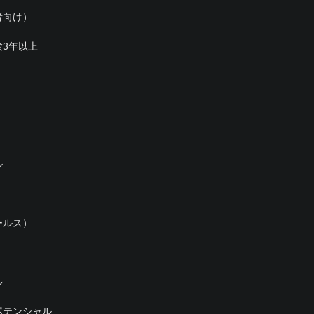
者向け）
3年以上
ル
ールス）
ル
ポテンシャル