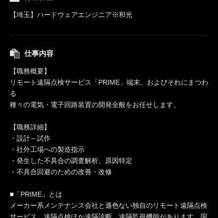
【埼玉】ハードウェアエンジニア※和光
仕事内容
【職務概要】
リモート遠隔点検サービス「PRIME」端末、およびそれにまつわ
る
種々の電気・電子回路装置の開発全般をお任せします。
【職務詳細】
・設計～試作
・社外工場への製造指示
・発生した不具合の調査解析、原因特定
・不具合回避のための改善・改修
■「PRIME」とは
メーカー系メンテナンス会社と遜色ない独自のリモート遠隔点検
サービス。遠隔点検ほか遠隔診断、遠隔監視機能があります。国