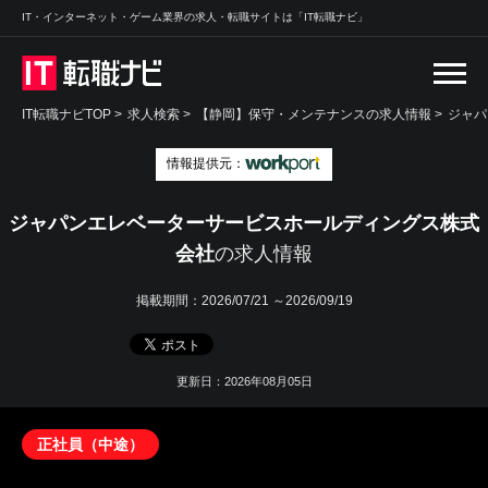
IT・インターネット・ゲーム業界の求人・転職サイトは「IT転職ナビ」
IT転職ナビTOP
>
求人検索
>
【静岡】保守・メンテナンスの求人情報 >
ジャパ
情報提供元：
ジャパンエレベーターサービスホールディングス株式
会社
の求人情報
掲載期間：
2026/07/21 ～2026/09/19
更新日：2026年08月05日
正社員（中途）