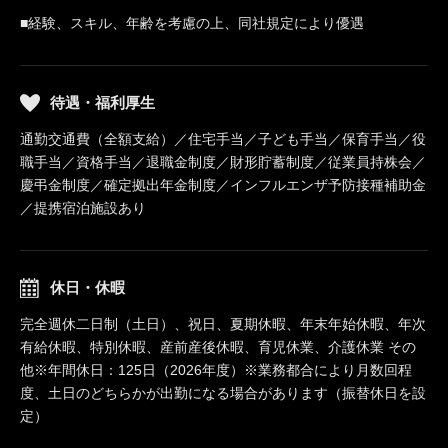
■経験、スキル、年齢を考慮の上、同社規定により優遇
待遇・福利厚生
通勤交通費（全額支給）／住宅手当／子ども手当／保育手当／役
職手当／資格手当／退職金制度／財形貯蓄制度／従業員持株会／
慶弔金制度／確定拠出年金制度／インフルエンザ予防接種補助金
／提携宿泊施設あり
休日・休暇
完全週休二日制（土日）、祝日、夏期休暇、年末年始休暇、年次
有給休暇、特別休暇、産前産後休暇、育児休業、介護休業 その
他※年間休日：125日（2026年度）※業務都合により月数回程
度、土日のどちらかが出勤になる場合があります（振替休日を設
定）