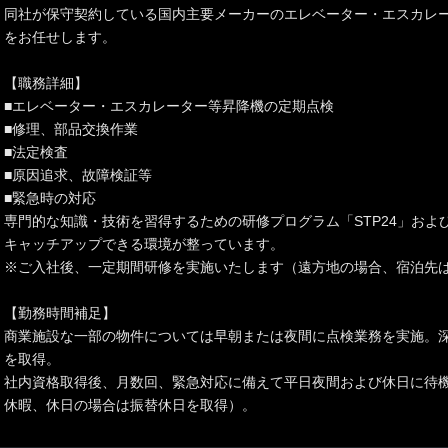
同社が保守契約している国内主要メーカーのエレベーター・エスカレ
をお任せします。
【職務詳細】
■エレベーター・エスカレーター等昇降機の定期点検
■修理、部品交換作業
■法定検査
■原因追求、故障検証等
■緊急時の対応
専門的な知識・技術を習得するための研修プログラム「STP24」およ
キャッチアップできる環境が整っています。
※ご入社後、一定期間研修を実施いたします（遠方地の場合、宿泊先
【勤務時間補足】
商業施設な一部の物件については早朝または夜間に点検業務を実施。
を取得。
社内資格取得後、月数回、緊急対応に備えて平日夜間および休日に待
休暇、休日の場合は振替休日を取得）。