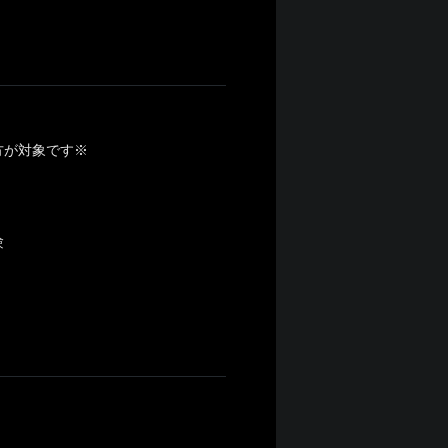
方が対象です※
験