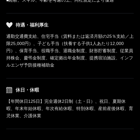
■経験、スキル、年齢を考慮の上、同社規定により優遇
待遇・福利厚生
通勤交通費支給、住宅手当（賃料または返済月額の25％支給／上
限25,000円）、子ども手当（扶養する子供1人あたり12,000
円）、保育手当、役職手当、退職金制度、財形貯蓄制度、従業員
持株会、慶弔金制度、確定拠出年金制度、提携宿泊施設、インフ
ルエンザ予防接種補助金
休日・休暇
【年間休日125日】完全週休2日制（土・日）、祝日、夏期休
暇、年末年始休暇、年次有給休暇、特別休暇、産前産後休暇、育
児休業、介護休業