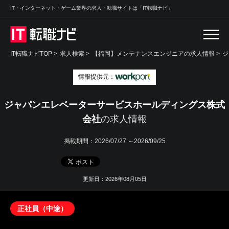
IT・インターネット・ゲーム業界の求人・転職サイトは「IT転職ナビ」
IT転職ナビTOP
>
求人検索
>
【福岡】メンテナンスエンジニアの求人情報 >
ジ
情報提供元：
ジャパンエレベーターサービスホールディングス株式
会社
の求人情報
掲載期間：
2026/07/27 ～2026/09/25
更新日：2026年08月05日
正社員（中途）