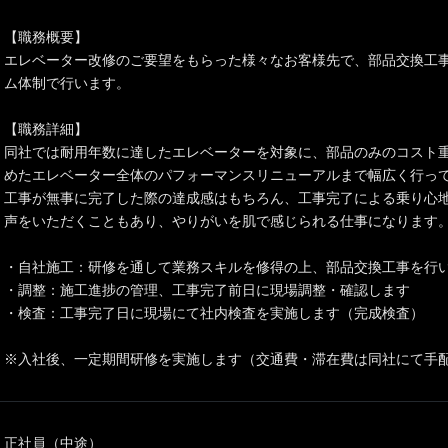
【職務概要】
エレベーター改修のご要望をもらった様々なお客様先で、部品交換工事
ム体制で行います。
【職務詳細】
同社では耐用年数に達したエレベーターを対象に、部品のみのコスト
めたエレベーター全体のパフォーマンスリニューアルまで幅広く行っ
工事が無事に完了した際の達成感はもちろん、工事完了による乗り心
声をいただくこともあり、やりがいを肌で感じられる仕事になります
・自社施工：研修を通して業務スキルを修得の上、部品交換工事を行
・調整：施工進捗の管理、工事完了前日に現場調整・確認します
・検査：工事完了日に現場にて社内検査を実施します（完成検査）
※入社後、一定期間研修を実施します（交通費・滞在費は同社にて手
正社員（中途）