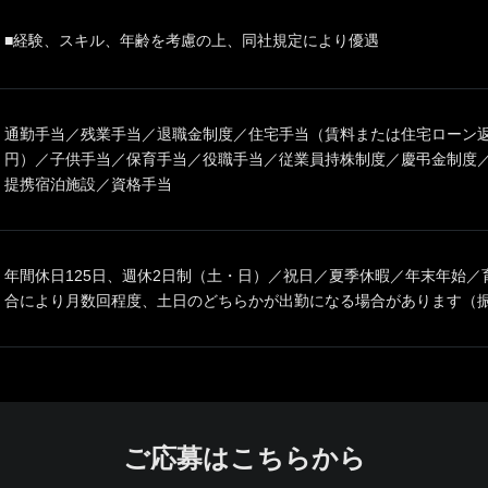
■経験、スキル、年齢を考慮の上、同社規定により優遇
通勤手当／残業手当／退職金制度／住宅手当（賃料または住宅ローン返済月
円）／子供手当／保育手当／役職手当／従業員持株制度／慶弔金制度
提携宿泊施設／資格手当
年間休日125日、週休2日制（土・日）／祝日／夏季休暇／年末年始
合により月数回程度、土日のどちらかが出勤になる場合があります（
ご応募はこちらから